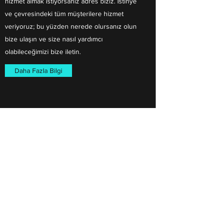
hizmet almak istiyorsanız adres biziz. İstinye
ve çevresindeki tüm müşterilere hizmet
veriyoruz; bu yüzden nerede olursanız olun
bize ulaşın ve size nasıl yardımcı
olabileceğimizi bize iletin.
Daha Fazla Bilgi
PARTNER MAKiNA
info@partnermakine.com
05386171593
mehmet akif ersoy mahallesi osman yüksel
serdengeçti caddes, no:9 kepez/antalya